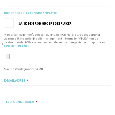
GROEPSGEBRUIKERSORGANISATIE
JA, IK BEN ROB GROEPSGEBRUIKER
Mijn organisatie heeft een aansluiting bij ROB-Net als Groepsgebruiker,
waarmee ik maandelijks alle management informatie (MI-LEV) van de
deelnemende ROB-leveranciers aan de zelf samengestelde groep ontvang.
1
KVK UITTREKSEL
Max. bestandsgrootte: 64 MB.
E-MAILADRES
*
TELEFOONNUMMER
*