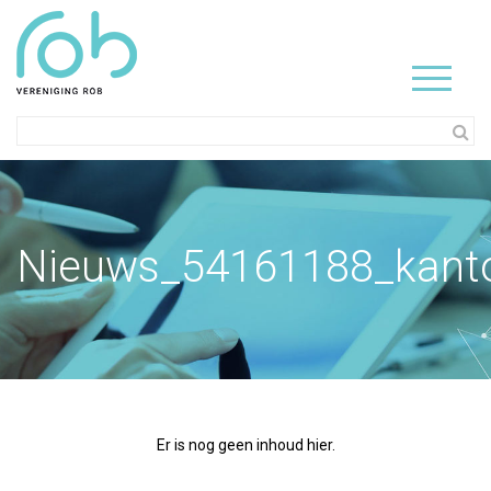
Nieuws_54161188_kant
Er is nog geen inhoud hier.