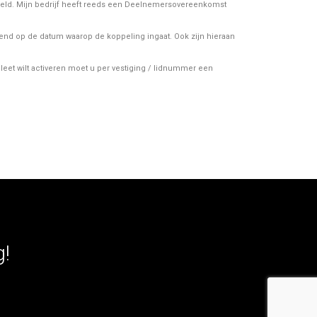
ermeld. Mijn bedrijf heeft reeds een Deelnemersovereenkomst
lgend op de datum waarop de koppeling ingaat. Ook zijn hieraan
et wilt activeren moet u per vestiging / lidnummer een
g!