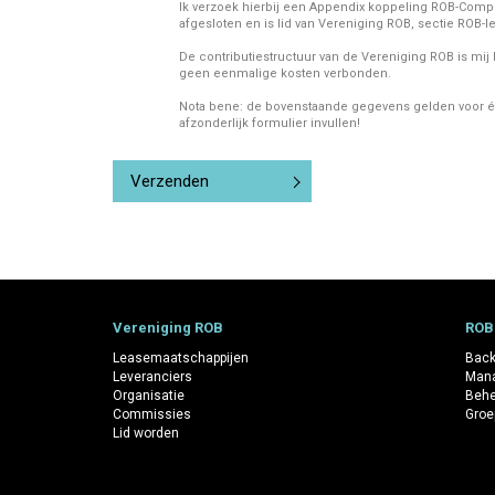
Ik verzoek hierbij een Appendix koppeling ROB-Comple
afgesloten en is lid van Vereniging ROB, sectie ROB-l
De contributiestructuur van de Vereniging ROB is mij 
geen eenmalige kosten verbonden.
Nota bene: de bovenstaande gegevens gelden voor éé
afzonderlijk formulier invullen!
CAPTCHA
Vereniging ROB
ROB
Leasemaatschappijen
Back
Leveranciers
Mana
Organisatie
Behe
Commissies
Groe
Lid worden