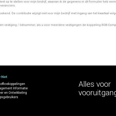
et op te stellen voor mijn bedrijf, waarvan ik de gegevens in dit formulier heb v
everanciers.
bekend. De contributie wijzigt niet voor mijn bedrijf met ingang van het kwartaal vo
n vestiging / lidnummer; als u voor meerdere vestigingen de koppeling ROB-Comple
-Net
Alles voor
officekoppelingen
gement Informatie
vooruitgan
er en Ontwikkeling
psgebruikers