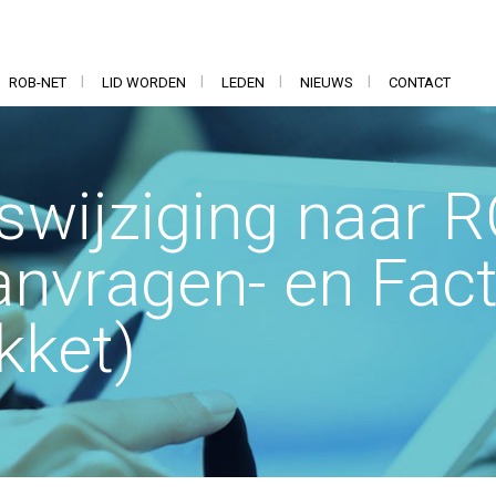
ROB-NET
LID WORDEN
LEDEN
NIEUWS
CONTACT
wijziging naar 
nvragen- en Factu
kket)