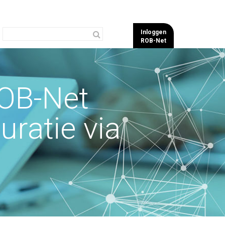
Inloggen
ROB-Net
ROB-Net
ratie via