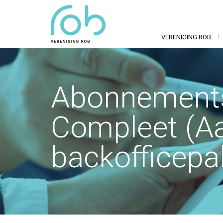
VERENIGING ROB
Abonnements
Compleet (Aa
backofficepa