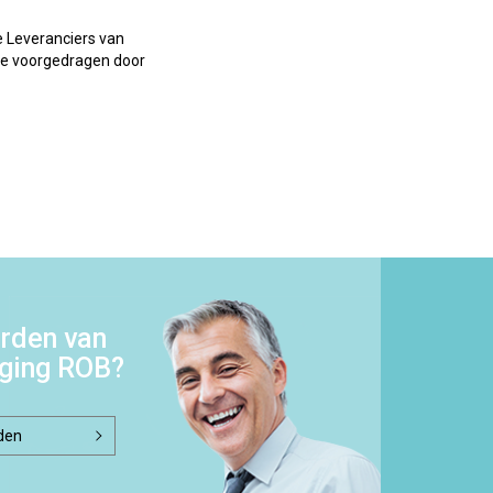
e Leveranciers van
ie voorgedragen door
rden van
iging ROB?
den