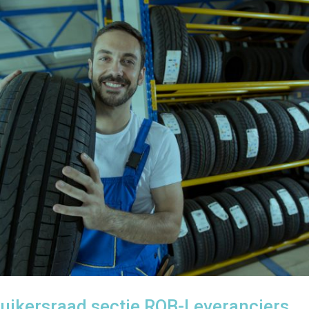
uikersraad sectie ROB-Leveranciers