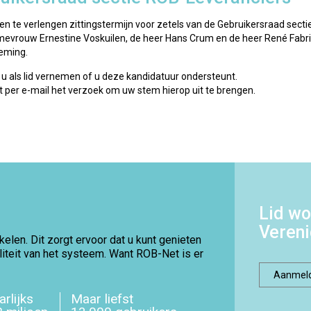
en te verlengen zittingstermijn voor zetels van de Gebruikersraad secti
 mevrouw Ernestine Voskuilen, de heer Hans Crum en de heer René Fabr
eming.
 u als lid vernemen of u deze kandidatuur ondersteunt.
 per e-mail het verzoek om uw stem hierop uit te brengen.
Lid wo
Veren
elen. Dit zorgt ervoor dat u kunt genieten
aliteit van het systeem. Want ROB-Net is er
Aanmel
arlijks
Maar liefst