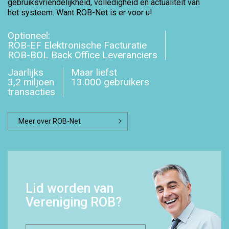
gebruiksvriendelijkheid, volledigheid en actualiteit van
het systeem. Want ROB-Net is er voor u!
Optioneel:
ROB-EF Elektronische Facturatie
ROB-BOL Back Office Leveranciers
Jaarlijks
Maar liefst
3,2 miljoen
13.000 gebruikers
transacties
Meer over ROB-Net
Lid worden van
Vereniging ROB?