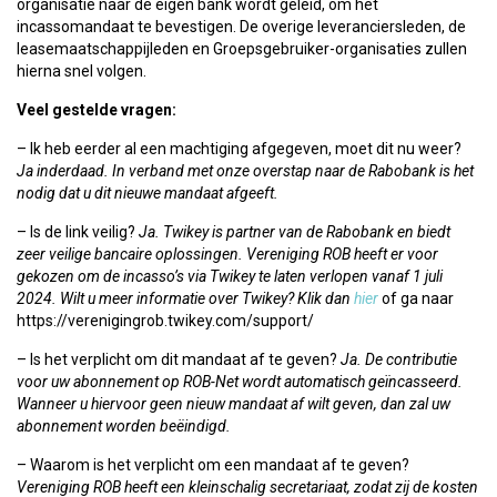
organisatie naar de eigen bank wordt geleid, om het
incassomandaat te bevestigen. De overige leveranciersleden, de
leasemaatschappijleden en Groepsgebruiker-organisaties zullen
hierna snel volgen.
Veel gestelde vragen:
– Ik heb eerder al een machtiging afgegeven, moet dit nu weer?
Ja inderdaad. In verband met onze overstap naar de Rabobank is het
nodig dat u dit nieuwe mandaat afgeeft.
– Is de link veilig?
Ja. Twikey is partner van de Rabobank en biedt
zeer veilige bancaire oplossingen. Vereniging ROB heeft er voor
gekozen om de incasso’s via Twikey te laten verlopen vanaf 1 juli
2024. Wilt u meer informatie over Twikey? Klik dan
hier
of ga naar
https://verenigingrob.twikey.com/support/
– Is het verplicht om dit mandaat af te geven?
Ja. De contributie
voor uw abonnement op ROB-Net wordt automatisch geïncasseerd.
Wanneer u hiervoor geen nieuw mandaat af wilt geven, dan zal uw
abonnement worden beëindigd.
– Waarom is het verplicht om een mandaat af te geven?
Vereniging ROB heeft een kleinschalig secretariaat, zodat zij de kosten