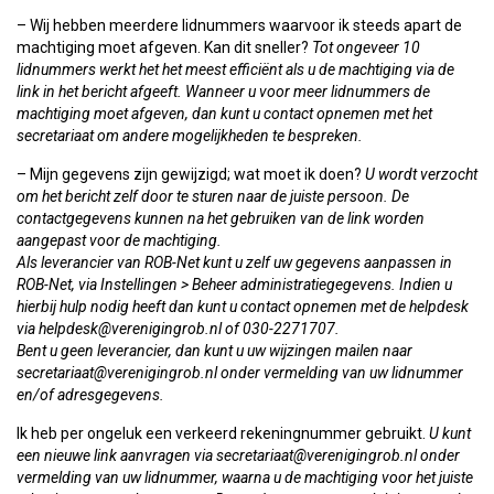
– Wij hebben meerdere lidnummers waarvoor ik steeds apart de
machtiging moet afgeven. Kan dit sneller?
Tot ongeveer 10
lidnummers werkt het het meest efficiënt als u de machtiging via de
link in het bericht afgeeft. Wanneer u voor meer lidnummers de
machtiging moet afgeven, dan kunt u contact opnemen met het
secretariaat om andere mogelijkheden te bespreken.
– Mijn gegevens zijn gewijzigd; wat moet ik doen?
U wordt verzocht
om het bericht zelf door te sturen naar de juiste persoon. De
contactgegevens kunnen na het gebruiken van de link worden
aangepast voor de machtiging.
Als leverancier van ROB-Net kunt u zelf uw gegevens aanpassen in
ROB-Net, via Instellingen > Beheer administratiegegevens. Indien u
hierbij hulp nodig heeft dan kunt u contact opnemen met de helpdesk
via helpdesk@verenigingrob.nl of 030-2271707.
Bent u geen leverancier, dan kunt u uw wijzingen mailen naar
secretariaat@verenigingrob.nl onder vermelding van uw lidnummer
en/of adresgegevens.
Ik heb per ongeluk een verkeerd rekeningnummer gebruikt.
U kunt
een nieuwe link aanvragen via secretariaat@verenigingrob.nl onder
vermelding van uw lidnummer, waarna u de machtiging voor het juiste