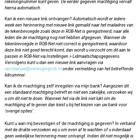
rekeningnummer kunt geven. De eerder gegeven machtiging vervalt
hierna automatisch.
Kan ik een nieuwe link ontvangen?
Automatisch wordt er iedere
week een herinnering met nieuwe link gemaild naar het mailadres van
de tekenbevoegde zoals deze in ROB-Net is geregistreerd, naar alle
leden die de machtiging nog niet hebben afgegeven. Wanneer de
tekenbevoegde in ROB-Net niet correct is geregistreerd, waardoor
deze link niet goed terecht komt, dan wordt u verzocht om dit aan te
passen in ROB-Net via Instellingen > Lidmaatschapsgegevens.
Vervolgens kunt u dan een nieuwe link aanvragen via
secretariaat@verenigingrob.nl
onder vermelding van het betreffende
lidnummer.
Kan ik de machtiging zelf inregelen via mijn bank?
Aangezien dit
een standaard machtiging betreft en niet een zakelijke, verzoeken wij
u om dit niet te doen. Wanneer het via de link niet lukt om de
machtiging af te geven dan kiest u bij het kiezen van uw bank voor
‘overige opties’.
Kunt u aan mij bevestigen of de machtiging is gegeven?
In verband
met de drukte verzoeken wij u om even af te wachten of u inderdaad
geen wekelijkse herinnering meer ontvangt. Indien dit niet mogelijk is