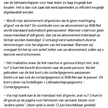
van de lidmaatschappen voor haar leden zo laag mogelijk kan
houden. Het is dan ook zaak dat werkzaamheden zo efficiënt mogelijk
afgehandeld worden.
– Wordt mijn abonnement afgesloten als ik geen machtiging
afgeef via de link?
De contributie voor uw abonnement op ROB-Net
wordt standaard automatisch geïncasseerd. Wanneer u hiervoor geen
nieuw mandaat af wilt geven, dan zal uw abonnement inderdaad op
termijn worden beëindigd. U ontvangt eerst automatisch diverse
herinneringen voor het afgeven van het mandaat. Wanneer wij
overgaan tot het op non actief zetten van uw abonnement, zullen wij u
hierover eerst informeren.
– Het mailadres waar de link naartoe is gestuurd klopt niet, wat
nu?
U kunt het bericht doorsturen naar de juiste persoon
.
Na het
gebruiken van de link kunt u de contactgegevens aanpassen.
Denkt u er aan ook de contactgegevens in ROB-Net aan te passen. Dit
kunt u doen via Instellingen > Lidmaatschapsgegevens –
Contactgegevens.
– Via mijn bank kan ik de mandaat niet afgeven, wat nu?
U kunt in
dit geval op de pagina voor het kiezen van uw bank, kiezen voor
‘andere opties’. (deze optie is sinds 12 juni beschikbaar gesteld)