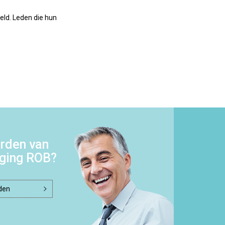
eld. Leden die hun
rden van
iging ROB?
den