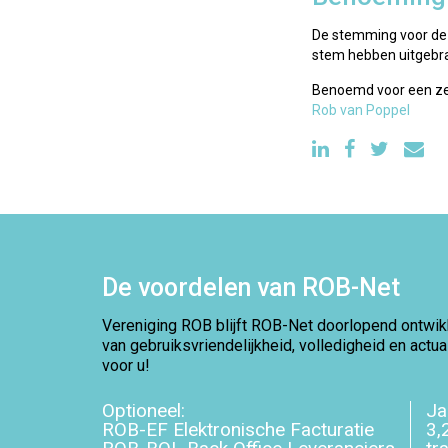
De stemming voor de g
stem hebben uitgebra
Benoemd voor een zete
Rob van Poppel
De voordelen van ROB-Net
Vereniging ROB blijft ROB-Net doorlopend ontwikk
van gebruiksvriendelijkheid, volledigheid en actu
voor u!
Optioneel:
Ja
ROB-EF Elektronische Facturatie
3,