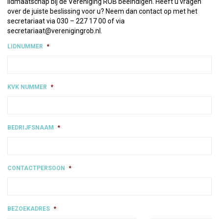
lidmaatschap bij de Vereniging ROB beëindigen. Heeft u vragen
over de juiste beslissing voor u? Neem dan contact op met het
secretariaat via 030 – 227 17 00 of via
secretariaat@verenigingrob.nl.
LIDNUMMER
*
KVK NUMMER
*
BEDRIJFSNAAM
*
CONTACTPERSOON
*
BEZOEKADRES
*